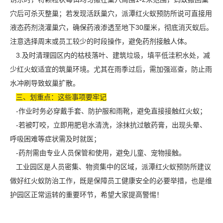
穴后可杀灭整巢；若发现活跃巢穴，派潭红火蚁预防所说可直接用
液态药剂浇灌巢穴，确保药液渗透至地下30厘米，彻底消灭蚁后。
注意选择周末或员工较少的时段操作，避免药剂接触人体。
3.及时清理园区内的枯枝落叶、建筑垃圾，填平低洼积水处，减
少红火蚁适宜的
筑巢环境
。尤其在雨季过后，需加强巡查，防止雨
水冲刷导致蚁巢扩散。
三、划重点：这些事项要牢记
-作业时务必穿戴手套、防护服和雨靴，避免直接接触红火蚁；
-若被叮咬，立即用肥皂水清洗，涂抹抗过敏药膏，出现头晕、
呼吸困难等症状需及时就医；
-药剂需由专业人员保管和使用，避免儿童、宠物接触。
工业园区是人员密集、物资集中的区域，派潭红火蚁预防所建议
做好红火蚁防治工作，既是保障员工健康安全的必要举措，也是维
护园区正常运转的
重要环节
，希望大家提高警惕！