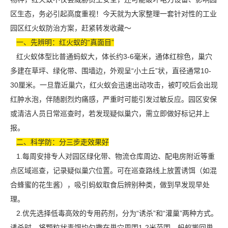
区生态，务必引起高度重视！今天就为大家整理一套针对性的工业
园区红火蚁防治方案，赶紧转发收藏～
一、先辨明：红火蚁的“真面目”
红火蚁体型比普通蚂蚁大，体长约3-6毫米，通体红棕色，巢穴
多建在草坪、绿化带、围墙边，外观呈“小土丘”状，直径通常10-
30厘米。一旦靠近巢穴，
红火蚁
会迅速出动攻击，被叮咬后会出现
红肿水泡，伴随剧烈灼痛感，严重时可能引发过敏反应。园区安保
或清洁人员日常巡查时，若发现疑似巢穴，需立即做好标记并上
报。
二
、科学防：分三步走效果好
1.每周安排专人对园区绿化带、物流仓库周边、配电房附近等重
点区域巡查，记录疑似巢穴位置。可在巡查路线上放置诱饵（如混
合蜂蜜的花生酱），吸引蚂蚁取食后辨别种类，做到早发现早处
理。
2.优先选择低毒高效的专用药剂，分为“诱杀”和“灌巢”两种方式。
诱杀时，将颗粒状毒饵均匀撒在巢穴周围1-2米范围，蚂蚁搬回巢